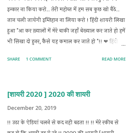
इन्कार ना किया करो.. तेरी महोब्त में हम सब कुछ खो बैठे..
जान चली जायेगी इम्तिहान ना लिया करो ! हिंदी शायरी लिखा
हुआ "आ कर ख़्यालों में मेरे बाकी जहाँ बेख्याल कर जाते हो हमें
भी सिखा दो हुनर, कैसे यह कमाल कर जाते हो "!! ❤ हिंदी
शायरी लिखा हुआ "घांव इतना गहरा है बयां क्या करे हम खुद
SHARE
1 COMMENT
READ MORE
निशाना बन गये अब वार क्या करे जान निकल गयी मगर खुली
रही आंखें अब इससे ज्यादा उनका इंतझार क्या करे" हिंदी
शायरी लिखा हुआ "जिंदगी देने वाले, मरता छोड़ गये, अपनापन
[शायरी 2020 ] 2020 की शायरी
जताने वाले तन्हा छोड़ गये, जब पड़ी जरूरत हमें अपने हमसफर
की, वो जो साथ चलने वाले, रास्ता मोड़ गये." हिंदी शायरी
December 20, 2019
लिखा हुआ "तुझे तो गैरो की महफ़िलो मे मुस्काना पड़ता है, पर
!! उठा के ऐड़ियां चलने से कद नही बढ़ता !! !! मेरे रकीब से
सोच तुझे देखकर हमे, अपने दिल को कितना समझाना पड़ता