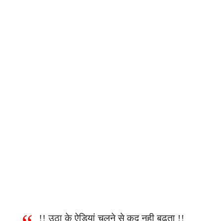
!! उठा के ऐड़ियां चलने से कद नही बढ़ता !!